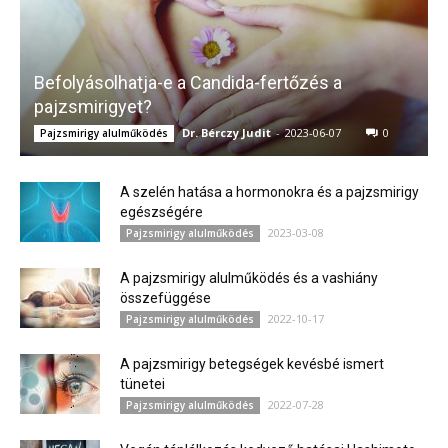
Befolyásolhatja-e a Candida-fertőzés a
pajzsmirigyet?
Dr. Bérczy Judit
-
2023-06-07
0
Pajzsmirigy alulműködés
A szelén hatása a hormonokra és a pajzsmirigy
egészségére
2023-03-08
Pajzsmirigy alulműködés
A pajzsmirigy alulműködés és a vashiány
összefüggése
2022-10-17
Pajzsmirigy alulműködés
A pajzsmirigy betegségek kevésbé ismert
tünetei
2022-07-28
Pajzsmirigy alulműködés