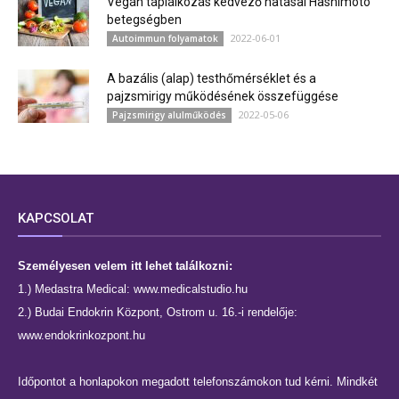
Vegán táplálkozás kedvező hatásai Hashimoto
betegségben
2022-06-01
Autoimmun folyamatok
A bazális (alap) testhőmérséklet és a
pajzsmirigy működésének összefüggése
2022-05-06
Pajzsmirigy alulműködés
KAPCSOLAT
Személyesen velem itt lehet találkozni:
1.) Medastra Medical:
www.medicalstudio.hu
2.) Budai Endokrin Központ, Ostrom u. 16.-i rendelője:
www.endokrinkozpont.hu
Időpontot a honlapokon megadott telefonszámokon tud kérni. Mindkét