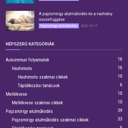
A pajzsmirigy alulműködés és a vashiány
összefüggése
2022-10-17
Pajzsmirigy alulműködés
NÉPSZERŰ KATEGÓRIÁK
16
Autoimmun folyamatok
16
Hashimoto
10
Hashimoto szakmai cikkek
6
Táplálkozási tanácsok
10
Mellékvese
10
Mellékvese szakmai cikkek
39
Pajzsmirigy alulműködés
33
Pajzsmirigy alulműködés szakmai cikkek
6