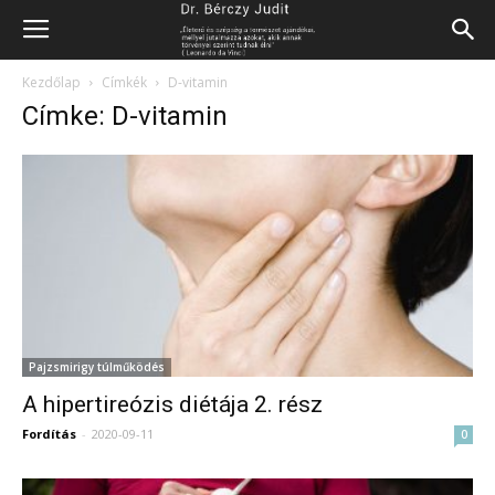
Kezdőlap
Címkék
D-vitamin
Címke: D-vitamin
Pajzsmirigy túlműködés
A hipertireózis diétája 2. rész
Fordítás
-
2020-09-11
0