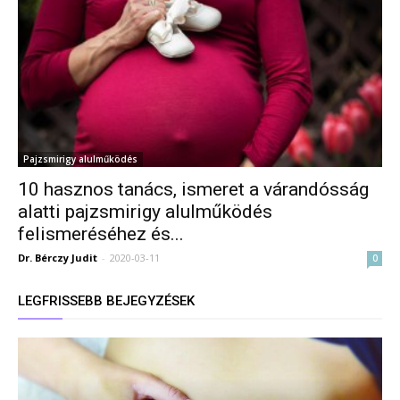
Pajzsmirigy alulműködés
10 hasznos tanács, ismeret a várandósság
alatti pajzsmirigy alulműködés
felismeréséhez és...
Dr. Bérczy Judit
-
2020-03-11
0
LEGFRISSEBB BEJEGYZÉSEK