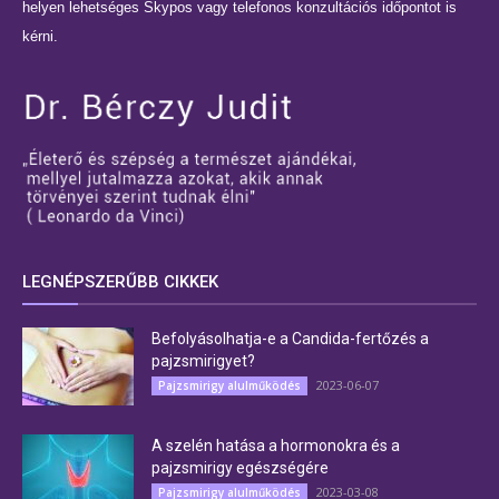
helyen lehetséges Skypos vagy telefonos konzultációs időpontot is
kérni.
LEGNÉPSZERŰBB CIKKEK
Befolyásolhatja-e a Candida-fertőzés a
pajzsmirigyet?
2023-06-07
Pajzsmirigy alulműködés
A szelén hatása a hormonokra és a
pajzsmirigy egészségére
2023-03-08
Pajzsmirigy alulműködés