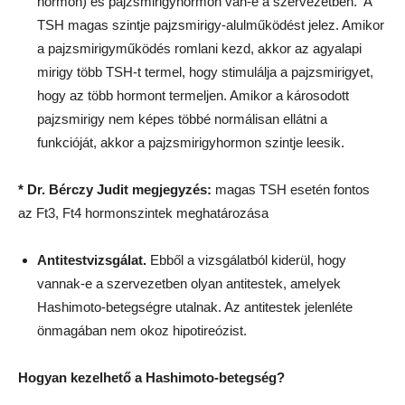
hormon) és pajzsmirigyhormon van-e a szervezetben. A
TSH magas szintje pajzsmirigy-alulműködést jelez. Amikor
a pajzsmirigyműködés romlani kezd, akkor az agyalapi
mirigy több TSH-t termel, hogy stimulálja a pajzsmirigyet,
hogy az több hormont termeljen. Amikor a károsodott
pajzsmirigy nem képes többé normálisan ellátni a
funkcióját, akkor a pajzsmirigyhormon szintje leesik.
* Dr. Bérczy Judit megjegyzés:
magas TSH esetén fontos
az Ft3, Ft4 hormonszintek meghatározása
Antitestvizsgálat.
Ebből a vizsgálatból kiderül, hogy
vannak-e a szervezetben olyan antitestek, amelyek
Hashimoto-betegségre utalnak. Az antitestek jelenléte
önmagában nem okoz hipotireózist.
Hogyan kezelhető a Hashimoto-betegség?