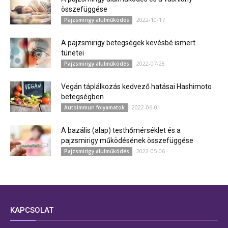
összefüggése
2022-10-17
Pajzsmirigy alulműködés
A pajzsmirigy betegségek kevésbé ismert
tünetei
2022-07-28
Pajzsmirigy alulműködés
Vegán táplálkozás kedvező hatásai Hashimoto
betegségben
2022-06-01
Autoimmun folyamatok
A bazális (alap) testhőmérséklet és a
pajzsmirigy működésének összefüggése
2022-05-06
Pajzsmirigy alulműködés
KAPCSOLAT