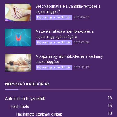
Befolyásolhatja-e a Candida-fertőzés a
pajzsmirigyet?
2023-06-07
Pajzsmirigy alulműködés
A szelén hatása a hormonokra és a
pajzsmirigy egészségére
2023-03-08
Pajzsmirigy alulműködés
A pajzsmirigy alulműködés és a vashiány
összefüggése
2022-10-17
Pajzsmirigy alulműködés
NÉPSZERŰ KATEGÓRIÁK
16
Autoimmun folyamatok
16
Hashimoto
10
Hashimoto szakmai cikkek