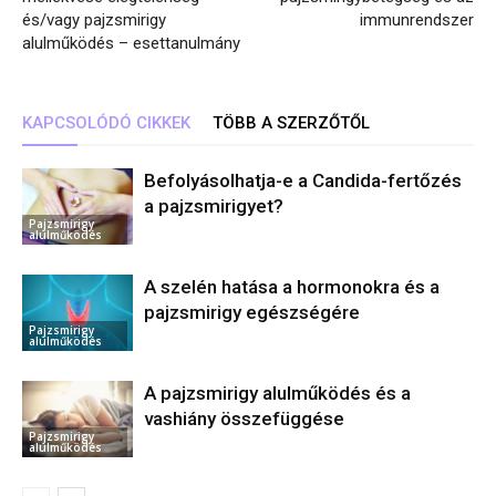
és/vagy pajzsmirigy
immunrendszer
alulműködés – esettanulmány
KAPCSOLÓDÓ CIKKEK
TÖBB A SZERZŐTŐL
Befolyásolhatja-e a Candida-fertőzés
a pajzsmirigyet?
Pajzsmirigy
alulműködés
A szelén hatása a hormonokra és a
pajzsmirigy egészségére
Pajzsmirigy
alulműködés
A pajzsmirigy alulműködés és a
vashiány összefüggése
Pajzsmirigy
alulműködés