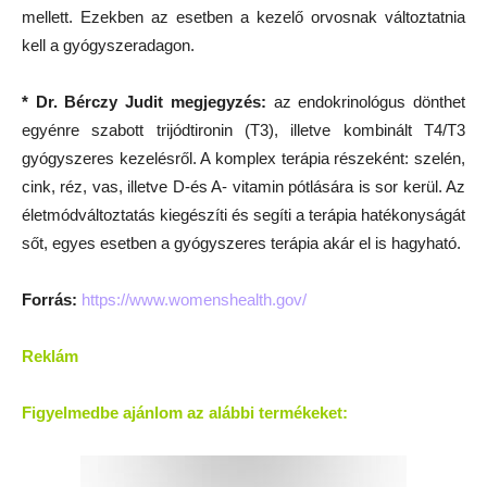
mellett. Ezekben az esetben a kezelő orvosnak változtatnia
kell a gyógyszeradagon.
* Dr. Bérczy Judit megjegyzés:
az endokrinológus dönthet
egyénre szabott trijódtironin (T3), illetve kombinált T4/T3
gyógyszeres kezelésről. A komplex terápia részeként: szelén,
cink, réz, vas, illetve D-és A- vitamin pótlására is sor kerül. Az
életmódváltoztatás kiegészíti és segíti a terápia hatékonyságát
sőt, egyes esetben a gyógyszeres terápia akár el is hagyható.
Forrás:
https://www.womenshealth.gov/
Reklám
Figyelmedbe ajánlom az alábbi termékeket: