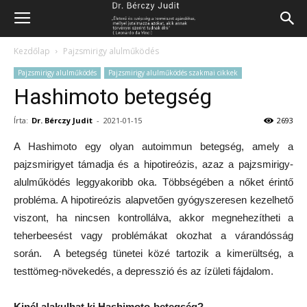
Kezdőlap
Pajzsmirigy alulműködés
Pajzsmirigy alulműködés
Pajzsmirigy alulműködés szakmai cikkek
Hashimoto betegség
Írta:
Dr. Bérczy Judit
-
2021-01-15
2693
A Hashimoto egy olyan autoimmun betegség, amely a
pajzsmirigyet támadja és a hipotireózis, azaz a pajzsmirigy-
alulműködés leggyakoribb oka. Többségében a nőket érintő
probléma. A hipotireózis alapvetően gyógyszeresen kezelhető
viszont, ha nincsen kontrollálva, akkor megnehezítheti a
teherbeesést vagy problémákat okozhat a várandósság
során. A betegség tünetei közé tartozik a kimerültség, a
testtömeg-növekedés, a depresszió és az ízületi fájdalom.
Kinél alakulhat ki Hashimoto-betegség?