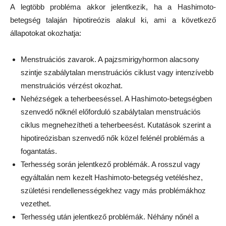
A legtöbb probléma akkor jelentkezik, ha a Hashimoto-
betegség talaján hipotireózis alakul ki, ami a következő
állapotokat okozhatja:
Menstruációs zavarok. A pajzsmirigyhormon alacsony
szintje szabálytalan menstruációs ciklust vagy intenzívebb
menstruációs vérzést okozhat.
Nehézségek a teherbeeséssel. A Hashimoto-betegségben
szenvedő nőknél előforduló szabálytalan menstruációs
ciklus megnehezítheti a teherbeesést. Kutatások szerint a
hipotireózisban szenvedő nők közel felénél problémás a
fogantatás.
Terhesség során jelentkező problémák. A rosszul vagy
egyáltalán nem kezelt Hashimoto-betegség vetéléshez,
születési rendellenességekhez vagy más problémákhoz
vezethet.
Terhesség után jelentkező problémák. Néhány nőnél a