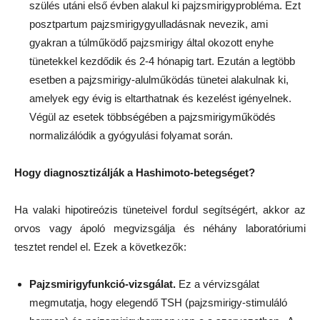
szülés utáni első évben alakul ki pajzsmirigyprobléma. Ezt
posztpartum pajzsmirigygyulladásnak nevezik, ami
gyakran a túlműködő pajzsmirigy által okozott enyhe
tünetekkel kezdődik és 2-4 hónapig tart. Ezután a legtöbb
esetben a pajzsmirigy-alulműködás tünetei alakulnak ki,
amelyek egy évig is eltarthatnak és kezelést igényelnek.
Végül az esetek többségében a pajzsmirigyműködés
normalizálódik a gyógyulási folyamat során.
Hogy diagnosztizálják a Hashimoto-betegséget?
Ha valaki hipotireózis tüneteivel fordul segítségért, akkor az
orvos vagy ápoló megvizsgálja és néhány laboratóriumi
tesztet rendel el. Ezek a következők:
Pajzsmirigyfunkció-vizsgálat.
Ez a vérvizsgálat
megmutatja, hogy elegendő TSH (pajzsmirigy-stimuláló