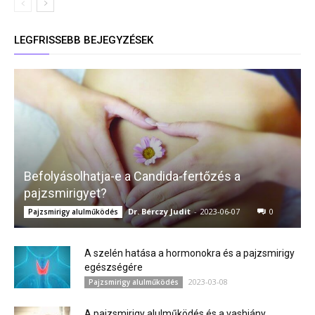
LEGFRISSEBB BEJEGYZÉSEK
Befolyásolhatja-e a Candida-fertőzés a
pajzsmirigyet?
Dr. Bérczy Judit
-
2023-06-07
0
Pajzsmirigy alulműködés
A szelén hatása a hormonokra és a pajzsmirigy
egészségére
2023-03-08
Pajzsmirigy alulműködés
A pajzsmirigy alulműködés és a vashiány