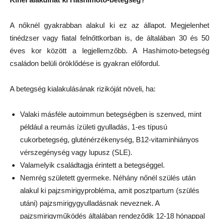
A nőknél gyakrabban alakul ki ez az állapot. Megjelenhet
tinédzser vagy fiatal felnőttkorban is, de általában 30 és 50
éves kor között a legjellemzőbb. A Hashimoto-betegség
családon belüli öröklődése is gyakran előfordul.
A betegség kialakulásának rizikóját növeli, ha:
Valaki másféle autoimmun betegségben is szenved, mint
például a reumás ízületi gyulladás, 1-es típusú
cukorbetegség, gluténérzékenység, B12-vitaminhiányos
vérszegénység vagy lupusz (SLE).
Valamelyik családtagja érintett a betegséggel.
Nemrég született gyermeke. Néhány nőnél szülés után
alakul ki pajzsmirigyprobléma, amit posztpartum (szülés
utáni) pajzsmirigygyulladásnak neveznek. A
pajzsmirigyműködés általában rendeződik 12-18 hónappal