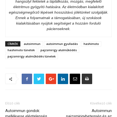
hangsúlyt fektetek a táplálkozás, mozgás, megfelelő
életritmus gyógyító hatására. Az életmódban kialakított
egészségmegőrző lépések hosszútávú jólétünket szolgálják.
Ennek a folyamatnak a támogatásában, új szokások
kialakításában nyújtok segítséget a hozzám forduló
pácienseknek.
CÍMKÉK
autoimmun
autoimmun gyulladás
hashimoto
hashimoto tünetek
pajzsmirigy alulműködés
pajzsmirigy alulműködés tünetek
Előző cikk
Következő cikk
Autoimmun gondok:
Autoimmun
mellékvese elégtelenség
pajzsmirigybetegség és az