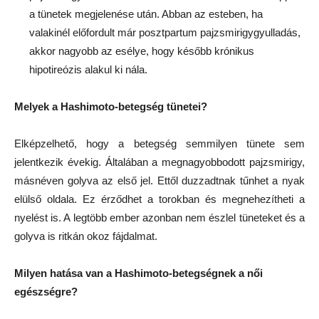
a tünetek megjelenése után. Abban az esteben, ha
valakinél előfordult már posztpartum pajzsmirigygyulladás,
akkor nagyobb az esélye, hogy később krónikus
hipotireózis alakul ki nála.
Melyek a Hashimoto-betegség tünetei?
Elképzelhető, hogy a betegség semmilyen tünete sem
jelentkezik évekig. Általában a megnagyobbodott pajzsmirigy,
másnéven golyva az első jel. Ettől duzzadtnak tűnhet a nyak
elülső oldala. Ez érződhet a torokban és megnehezítheti a
nyelést is. A legtöbb ember azonban nem észlel tüneteket és a
golyva is ritkán okoz fájdalmat.
Milyen hatása van a Hashimoto-betegségnek a női
egészségre?