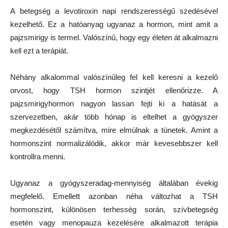
A betegség a levotiroxin napi rendszerességű szedésével
kezelhető. Ez a hatóanyag ugyanaz a hormon, mint amit a
pajzsmirigy is termel. Valószínű, hogy egy életen át alkalmazni
kell ezt a terápiát.
Néhány alkalommal valószínűleg fel kell keresni a kezelő
orvost, hogy TSH hormon szintjét ellenőrizze. A
pajzsmirigyhormon nagyon lassan fejti ki a hatását a
szervezetben, akár több hónap is eltelhet a gyógyszer
megkezdésétől számítva, mire elmúlnak a tünetek. Amint a
hormonszint normalizálódik, akkor már kevesebbszer kell
kontrollra menni.
Ugyanaz a gyógyszeradag-mennyiség általában évekig
megfelelő. Emellett azonban néha változhat a TSH
hormonszint, különösen terhesség során, szívbetegség
esetén vagy menopauza kezelésére alkalmazott terápia