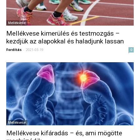
Mellékvese
Mellékvese kimerülés és testmozgás –
kezdjük az alapokkal és haladjunk lassan
Fordítás
-
2021-03-19
0
Mellékvese
Mellékvese kifáradás – és, ami mögötte