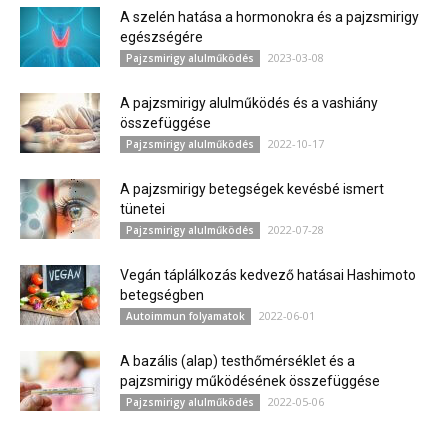
A szelén hatása a hormonokra és a pajzsmirigy
egészségére
2023-03-08
Pajzsmirigy alulműködés
A pajzsmirigy alulműködés és a vashiány
összefüggése
2022-10-17
Pajzsmirigy alulműködés
A pajzsmirigy betegségek kevésbé ismert
tünetei
2022-07-28
Pajzsmirigy alulműködés
Vegán táplálkozás kedvező hatásai Hashimoto
betegségben
2022-06-01
Autoimmun folyamatok
A bazális (alap) testhőmérséklet és a
pajzsmirigy működésének összefüggése
2022-05-06
Pajzsmirigy alulműködés