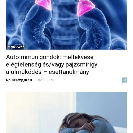
Mellékvese
Autoimmun gondok: mellékvese
elégtelenség és/vagy pajzsmirigy
alulműködés – esettanulmány
Dr. Bérczy Judit
-
2020-12-09
0