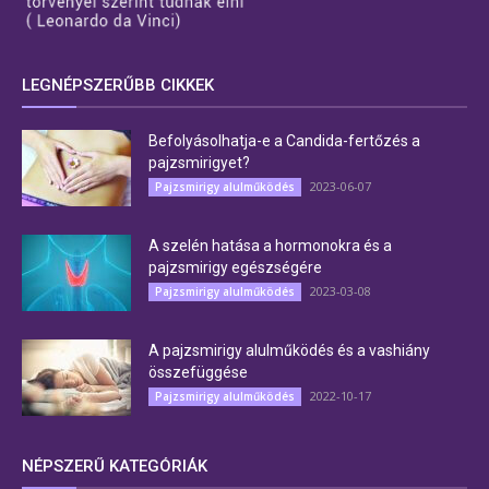
LEGNÉPSZERŰBB CIKKEK
Befolyásolhatja-e a Candida-fertőzés a
pajzsmirigyet?
2023-06-07
Pajzsmirigy alulműködés
A szelén hatása a hormonokra és a
pajzsmirigy egészségére
2023-03-08
Pajzsmirigy alulműködés
A pajzsmirigy alulműködés és a vashiány
összefüggése
2022-10-17
Pajzsmirigy alulműködés
NÉPSZERŰ KATEGÓRIÁK