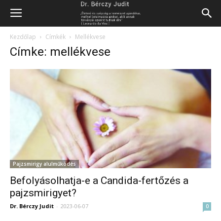
Kezdőlap
Címkék
Mellékvese
Címke: mellékvese
Pajzsmirigy alulműködés
Befolyásolhatja-e a Candida-fertőzés a
pajzsmirigyet?
Dr. Bérczy Judit
-
2023-06-07
0