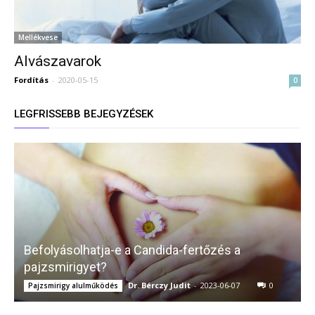
Mellékvese
Alvászavarok
Fordítás
-
2020-05-15
0
LEGFRISSEBB BEJEGYZÉSEK
Befolyásolhatja-e a Candida-fertőzés a
pajzsmirigyet?
Dr. Bérczy Judit
-
2023-06-07
0
Pajzsmirigy alulműködés