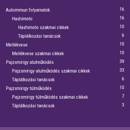
16
Autoimmun folyamatok
16
Hashimoto
10
Hashimoto szakmai cikkek
6
Táplálkozási tanácsok
10
Mellékvese
10
Mellékvese szakmai cikkek
39
Pajzsmirigy alulműködés
33
Pajzsmirigy alulműködés szakmai cikkek
6
Táplálkozási tanácsok
10
Pajzsmirigy túlműködés
7
Pajzsmirigy túlműködés szakmai cikkek
3
Táplálkozási tanácsok