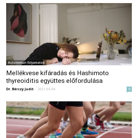
Autoimmun folyamatok
Mellékvese kifáradás és Hashimoto
thyreoiditis együttes előfordulása
Dr. Bérczy Judit
-
2021-05-04
0