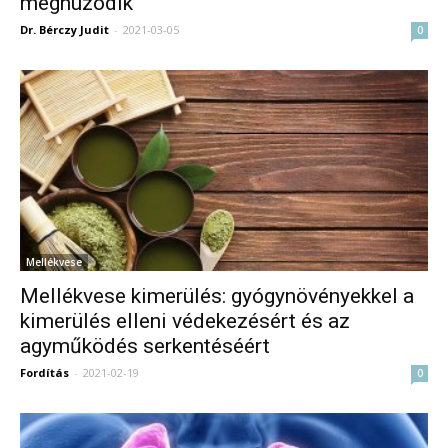
meghúzódik
Dr. Bérczy Judit
-
2021-03-05
0
Mellékvese
Mellékvese kimerülés: gyógynövényekkel a
kimerülés elleni védekezésért és az
agyműködés serkentéséért
Fordítás
-
2021-02-19
0